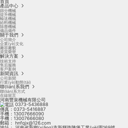
首頁
產品中心
篩分機械
提升機械
輸送機械
給料機械
除塵機械
備品備件
關于我們
公司簡介
企業(yè)文化
廠容廠貌
資質榮譽
解決方案
技術支持
售后服務
客戶案例
新聞資訊
公司新聞
行業(yè)動態(tài)
聯(lián)系我們
聯(lián)系方式
在線留言
河南豐泉機械有限公司
0373-5436888
傳真：
0373-5416887
手機：
13007666090
手機：
13007666080
郵箱：
hnfqjx@126.com
地址： 河南省新鄉(xiāng)市新輝路陳堡工業(yè)園169號