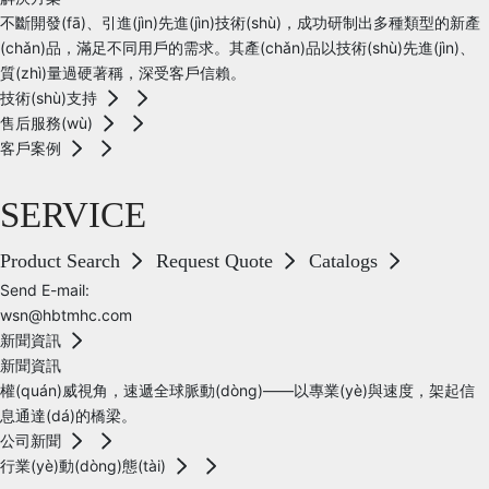
不斷開發(fā)、引進(jìn)先進(jìn)技術(shù)，成功研制出多種類型的新產
(chǎn)品，滿足不同用戶的需求。其產(chǎn)品以技術(shù)先進(jìn)、
質(zhì)量過硬著稱，深受客戶信賴。
技術(shù)支持
售后服務(wù)
客戶案例
SERVICE
Product Search
Request Quote
Catalogs
Send E-mail:
wsn@hbtmhc.com
新聞資訊
新聞資訊
權(quán)威視角，速遞全球脈動(dòng)——以專業(yè)與速度，架起信
息通達(dá)的橋梁。
公司新聞
行業(yè)動(dòng)態(tài)