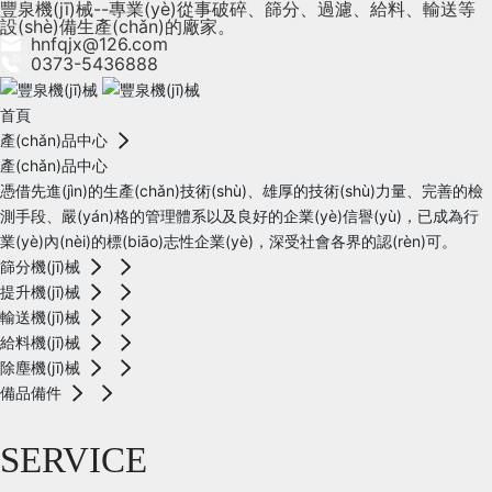
豐泉機(jī)械--專業(yè)從事破碎、篩分、過濾、給料、輸送等
設(shè)備生產(chǎn)的廠家。
hnfqjx@126.com
0373-5436888
首頁
產(chǎn)品中心
產(chǎn)品中心
憑借先進(jìn)的生產(chǎn)技術(shù)、雄厚的技術(shù)力量、完善的檢
測手段、嚴(yán)格的管理體系以及良好的企業(yè)信譽(yù)，已成為行
業(yè)內(nèi)的標(biāo)志性企業(yè)，深受社會各界的認(rèn)可。
篩分機(jī)械
提升機(jī)械
輸送機(jī)械
給料機(jī)械
除塵機(jī)械
備品備件
SERVICE