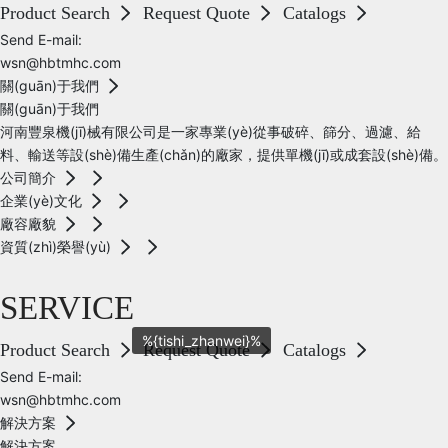
Product Search
Request Quote
Catalogs
Send E-mail:
wsn@hbtmhc.com
關(guān)于我們
關(guān)于我們
河南豐泉機(jī)械有限公司是一家專業(yè)從事破碎、篩分、過濾、給
料、輸送等設(shè)備生產(chǎn)的廠家，提供單機(jī)或成套設(shè)備。
公司簡介
企業(yè)文化
廠容廠貌
資質(zhì)榮譽(yù)
SERVICE
%{tishi_zhanwei}%
Product Search
Request Quote
Catalogs
Send E-mail:
wsn@hbtmhc.com
解決方案
解決方案